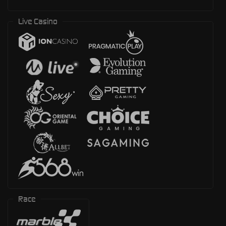
Live Casino
Race