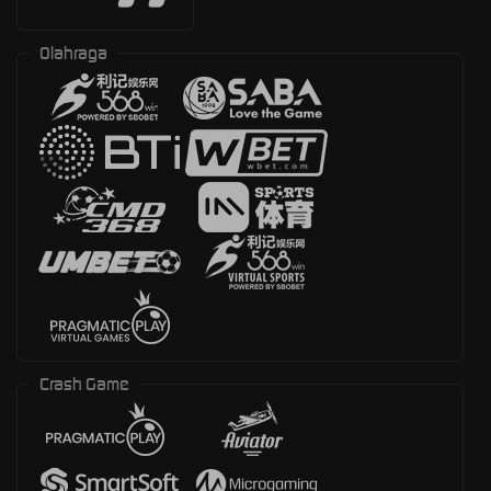
Olahraga
Crash Game