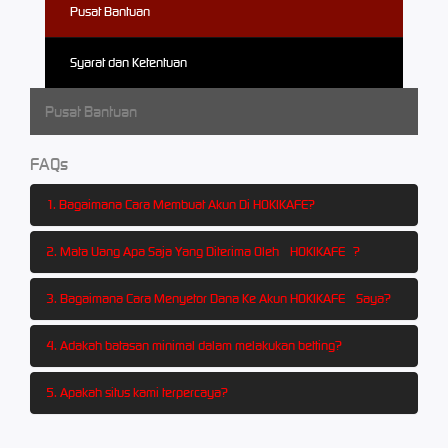
Pusat Bantuan
Syarat dan Ketentuan
Pusat Bantuan
FAQs
1. Bagaimana Cara Membuat Akun Di HOKIKAFE?
2. Mata Uang Apa Saja Yang Diterima Oleh
HOKIKAFE
?
3. Bagaimana Cara Menyetor Dana Ke Akun HOKIKAFE
Saya?
4. Adakah batasan minimal dalam melakukan betting?
5. Apakah situs kami terpercaya?