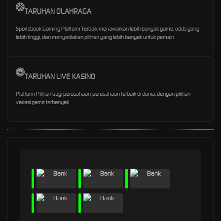
TARUHAN OLAHRAGA
Sportsbook Gaming Platform Terbaik menawarkan lebih banyak game, odds yang
lebih tinggi, dan menyediakan pilihan yang lebih banyak untuk pemain.
TARUHAN LIVE KASINO
Platform Pilihan bagi perusahaan-perusahaan terbaik di dunia, dengan pilihan
variasi game terbanyak