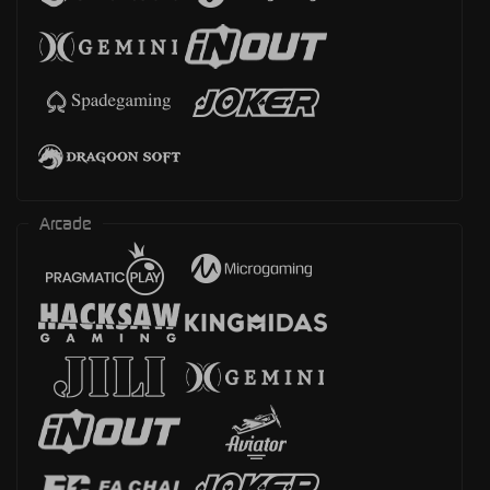
Arcade